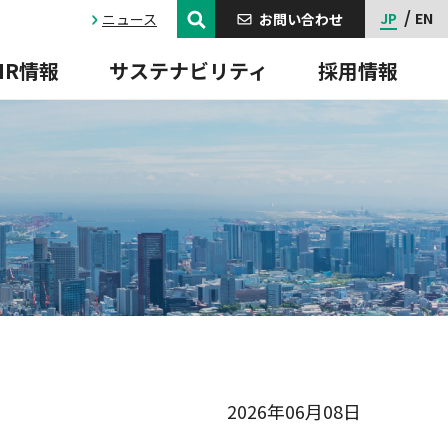
JP
EN
ニュース
お問い合わせ
IR情報
サステナビリティ
採用情報
ーク「CC-Dash」
組織図
IRニュース
事業所一覧
IRよくあるご質問
ャット【郊外】
導入事例
2026年06月08日