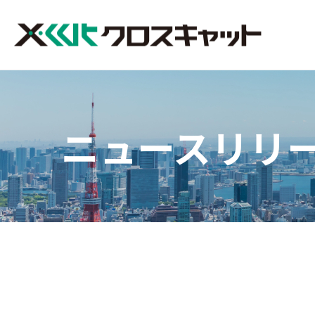
サービス＆プロダクト
企業情報
IR情報
サステナビリティ
ニュースリリ
SI（システムインテグレーション）
代表者メッセージ
経営方針
SDGs宣言
個人投資家の皆様へ
サステナビリティ基本方針
企業理念・経営ビジョン
DX（
業績・
クロスキャット4つの強み
技術者スキル構成
ディスクロージャーポリシー
アライアンスパー
こんなと
電子公