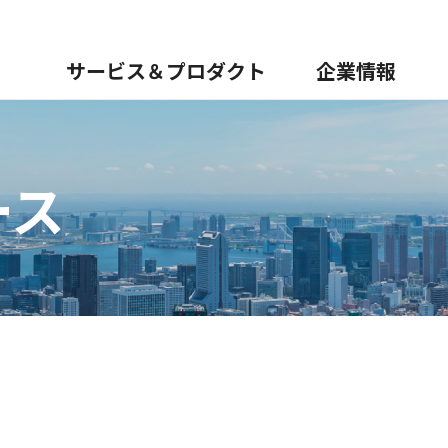
サービス＆プロダクト
企業情報
ース
デジタルトランスフォーメーション）
財務
環境
行動指針
IRライブラリ
社会
会社概要
ガバナンス
株式情報
役員紹介
マテリアリティ
DX推進支援フレームワ
IRカレンダー
沿革
トナー
ころにクロスキャット【都市】
告
免責事項
会社案内ダウンロード
こんなところにクロスキ
（2,556KB）